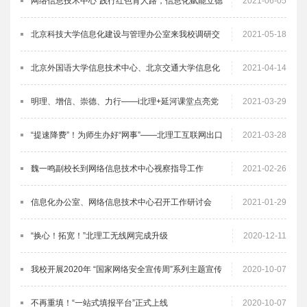
网络信息技术中心“践行红色育人路，信息化赋能立德
2021-06-05
树人”党史学习教育专题会
北京科技大学信息化建设与管理办公室来我校调研交
2021-05-18
流
北京外国语大学信息技术中心、北京交通大学信息化
2021-04-14
办公室、信息中心来我校调研交流
明理、增信、崇德、力行——i北理+延河课堂点亮党
2021-03-29
史学习直播课堂
“提速降费”！为师生办好“网事”——北理工互联网出口
2021-03-28
流量正式迈入20G+时代
魏一鸣副校长到网络信息技术中心视察指导工作
2021-02-26
信息化办公室、网络信息技术中心召开工作研讨会
2021-01-29
“换心！拓宽！”北理工无线网完成升级
2020-12-11
我校开展2020年 “国家网络安全宣传周”系列主题宣传
2020-10-07
活动
不再重填！“一站式填报平台”正式上线
2020-10-07